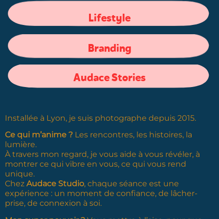
Lifestyle
Branding
Audace Stories
Installée à Lyon, je suis photographe depuis 2015.
Ce qui m’anime ?
Les rencontres, les histoires, la
lumière.
À travers mon regard, je vous aide à vous révéler, à
montrer ce qui vibre en vous, ce qui vous rend
unique.
Chez
Audace Studio
, chaque séance est une
expérience : un moment de confiance, de lâcher-
prise, de connexion à soi.