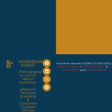
amelie@audace-
Tous droits réservés AUDACE STUDIO 2025 |
studio.fr
Mentions légales
|
ESPRIT DE GRÂCE
&
H
comme HUNT
pour
MEZZA MEZZA
Photographe
à Lyon et
région
lyonnaise
Lifestyle
|
Personal
Branding
&
Corporate
|
Audace
Stories