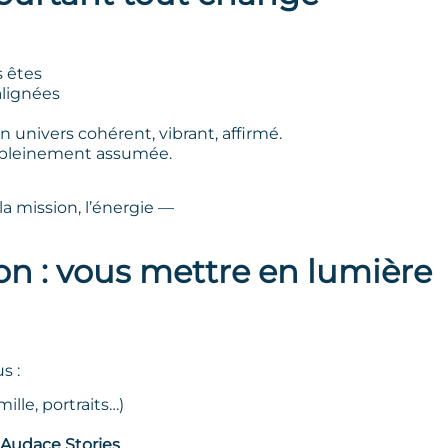
 êtes
alignées
 univers cohérent, vibrant, affirmé.
on pleinement assumée.
la mission, l’énergie —
on : vous mettre en lumière
s :
ille, portraits…)
Audace Stories