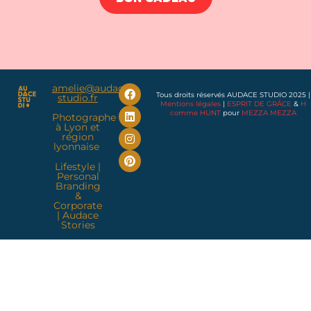
amelie@audace-
Tous droits réservés AUDACE STUDIO 2025 |
studio.fr
Mentions légales
|
ESPRIT DE GRÂCE
&
H
comme HUNT
pour
MEZZA MEZZA
Photographe
à Lyon et
région
lyonnaise
Lifestyle
|
Personal
Branding
&
Corporate
|
Audace
Stories