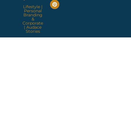
Lifestyle
|
Personal
Branding
&
Corporate
|
Audace
Stories