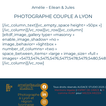
Amélie – Eilean & Jules
PHOTOGRAPHE COUPLE A LYON
[/vc_column_text][vc_empty_space height= »50px »]
[/vc_column][/vc_row][vc_row][vc_column]
[eltdf_image_gallery type= »masonry »
enable_image_shadow= »no »
image_behavior= »lightbox »
number_of_columns= »two »
space_between_items= »large » image_size= »full »
images= »5473,5474,5475,5476,5477,5478,5479,5480,548
[/vc_column][/vc_row]
amelie@audace-
Tous droits réservés AUDACE STUDIO 2025 |
studio.fr
Mentions légales
|
ESPRIT DE GRÂCE
&
H
comme HUNT
pour
MEZZA MEZZA
Photographe
à Lyon et
région
lyonnaise