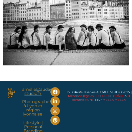
amelie@audace-
Tous droits réservés AUDACE STUDIO 2025 |
studio.fr
Mentions légales
|
ESPRIT DE GRÂCE
&
H
comme HUNT
pour
MEZZA MEZZA
Photographe
à Lyon et
région
lyonnaise
Lifestyle
|
Personal
Branding