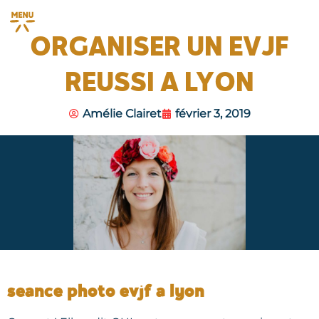
ORGANISER UN EVJF
REUSSI A LYON
Amélie Clairet
février 3, 2019
seance photo evjf a lyon