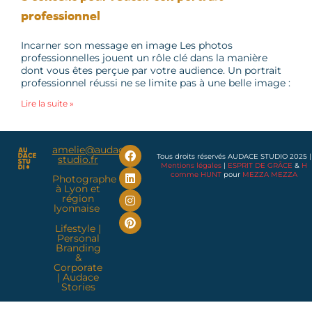
professionnel
Incarner son message en image Les photos
professionnelles jouent un rôle clé dans la manière
dont vous êtes perçue par votre audience. Un portrait
professionnel réussi ne se limite pas à une belle image :
Lire la suite »
amelie@audace-
Tous droits réservés AUDACE STUDIO 2025 |
studio.fr
Mentions légales
|
ESPRIT DE GRÂCE
&
H
comme HUNT
pour
MEZZA MEZZA
Photographe
à Lyon et
région
lyonnaise
Lifestyle
|
Personal
Branding
&
Corporate
|
Audace
Stories